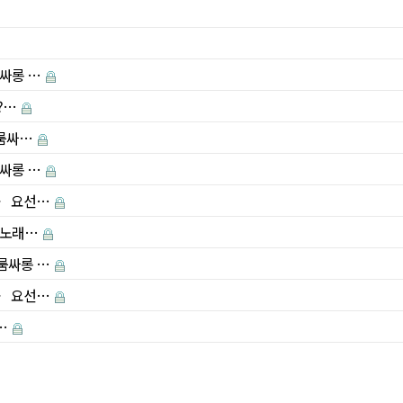
풀싸롱 …
??…
동룸싸…
풀싸롱 …
3〉 요선…
2차노래…
골룸싸롱 …
3〉 요선…
석…