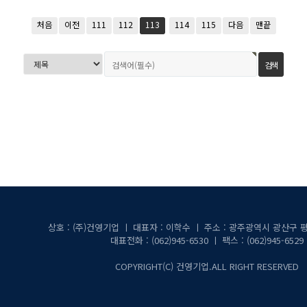
처음
이전
111
112
113
114
115
다음
맨끝
상호 : (주)건영기업 ㅣ 대표자 : 이학수 ㅣ 주소 : 광주광역시 광산구 
대표전화 : (062)945-6530 ㅣ 팩스 : (062)945-6529
COPYRIGHT(C) 건영기업.ALL RIGHT RESERVED