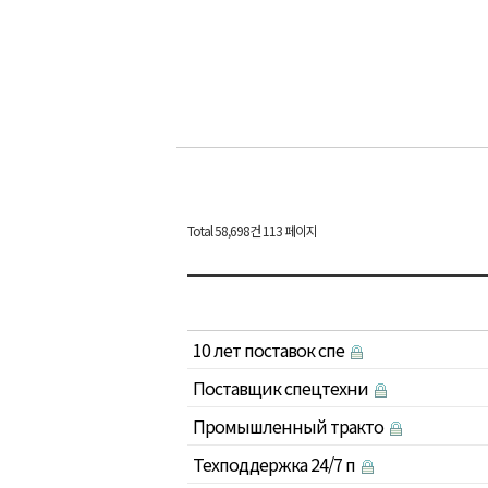
Total 58,698건
113 페이지
10 лет поставок спе
Поставщик спецтехни
Промышленный тракто
Техподдержка 24/7 п